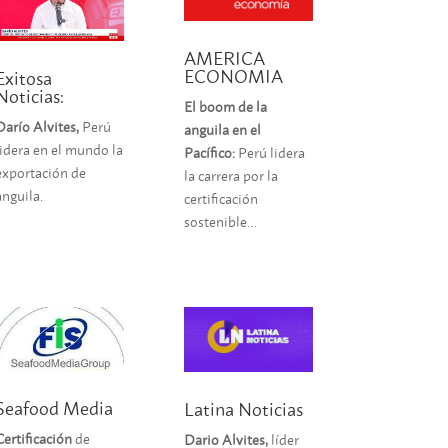
AMERICA
ECONOMIA
Exitosa
Noticias:
El boom de la
Darío Alvites,
Perú
anguila en el
lidera en el mundo la
Pacífico:
Perú lidera
exportación de
la carrera por la
anguila.
certificación
sostenible…
Seafood Media
Latina Noticias
Certificación
de
Dario Alvites,
líder