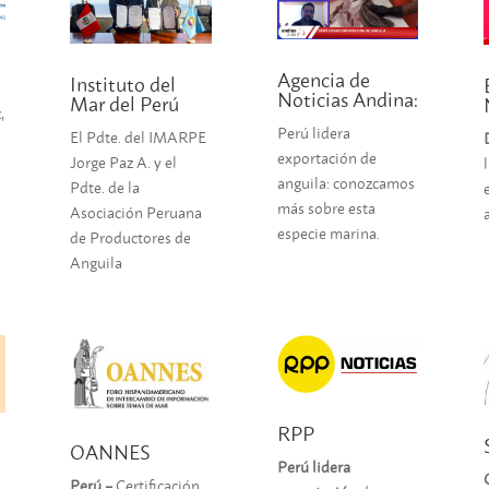
Agencia de
Instituto del
Noticias Andina:
Mar del Perú
,
Perú lidera
El Pdte. del IMARPE
exportación de
Jorge Paz A. y el
anguila: conozcamos
Pdte. de la
más sobre esta
Asociación Peruana
especie marina.
de Productores de
Anguila
RPP
OANNES
Perú lidera
Perú –
Certificación