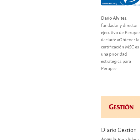
Dario Alvites,
fundador y director
ejecutivo de Perupez
declaró: «Obtener la
certificación MSC es
una prioridad
estratégica para
Perupez…
Diario Gestion
Anguila:
Perú lidera